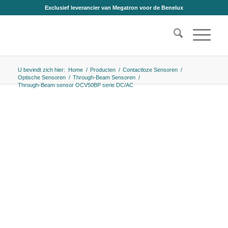
Exclusief leverancier van Megatron voor de Benelux
U bevindt zich hier:
Home
/
Producten
/
Contactloze Sensoren
/
Optische Sensoren
/
Through-Beam Sensoren
/
Through-Beam sensor OCV50BP serie DC/AC