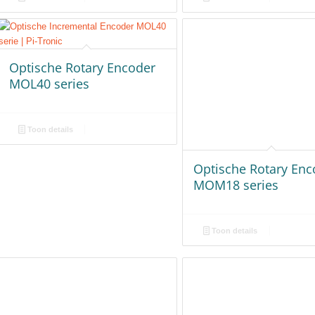
Optische Rotary Encoder
Optische Rotary Enc
MOL40 series
MOM18 series
Toon details
Toon details
Optoelectronic Rotary
Optoelectronic Rota
Encoder M101 serie
Encoder MOL30 seri
Toon details
Toon details