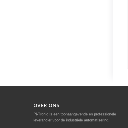
OVER ONS
Pi-Tronic is een toonaangevende en professionele
leverancier voor de industriële automatisering.
Pi-Tronic is exclusief leverancier voor de Benelux van
MEGATRON producten.
Cookie Instellingen