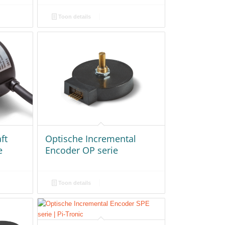
Toon details
ft
Optische Incremental
e
Encoder OP serie
Toon details