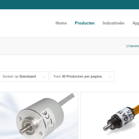
Home
Producten
Industrieën
App
U bevind
Sorteer op
Standaard
Toon
30 Producten per pagina