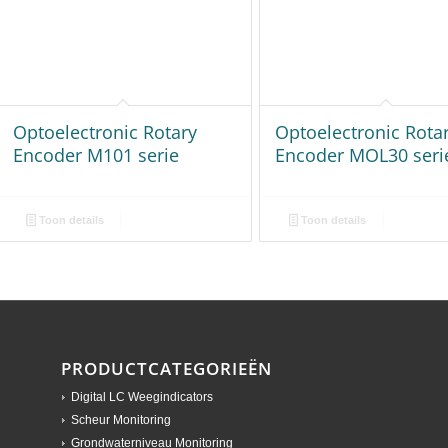
PRODUCTCATEGORIEËN
Digital LC Weegindicators
Scheur Monitoring
Grondwaterniveau Monitoring
Ring Load Cells
Industriële Weegschalen
Flow Scale Controllers
Weegterminals
Non-contact Torque Measurement
Magnetoelastic torque measurement
Sideshaft Torque Measurement
Fitness en E-Bike Koppelsensoren
Standaard Torque Oplossingen
ME-FS Torque Measuring Flange
ME-S High Precision Torque Sensor
MEBL Wireless Torque Measuring Flanges