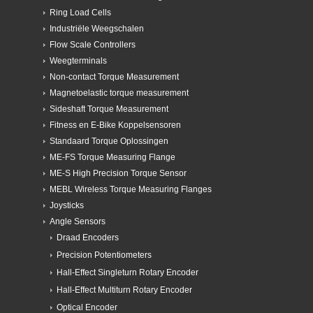
Joysticks
Angle Sensors
Draad Encoders
Precision Potentiometers
Hall-Effect Singleturn Rotary Encoder
Hall-Effect Multiturn Rotary Encoder
Optical Encoder
Accessories
Linear Sensors
Panel Encoders
Load Cells
Electronic Units / Amplifiers
Zonder categorie
Precision Resistors
Electronics Housing
Electronics Components
Contactless Sensors
Custom Build Solutions
Mechanische Sensoren