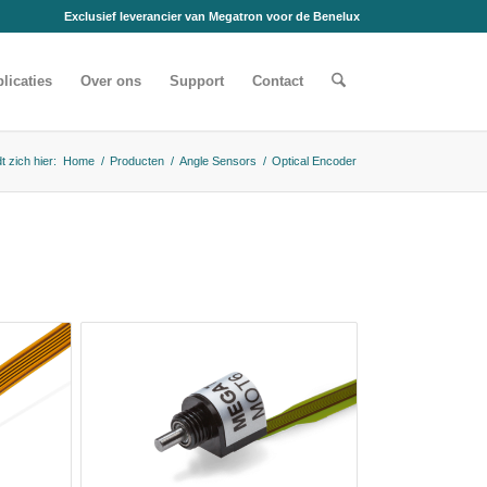
Exclusief leverancier van Megatron voor de Benelux
licaties
Over ons
Support
Contact
t zich hier:
Home
/
Producten
/
Angle Sensors
/
Optical Encoder