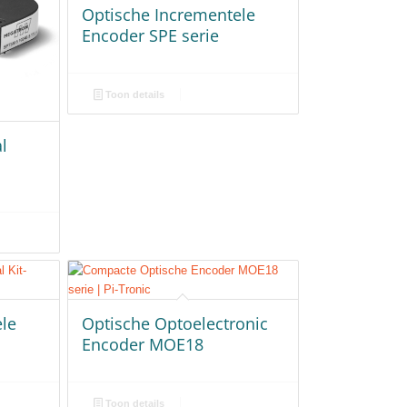
Optische Incrementele
Encoder SPE serie
Toon details
l
ele
Optische Optoelectronic
Encoder MOE18
Toon details