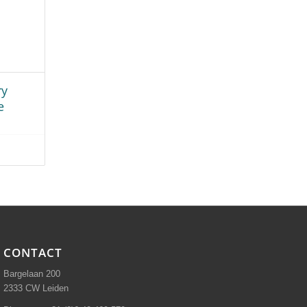
CONTACT
Bargelaan 200
2333 CW Leiden
Direct: +31 (0)6 40 469 579
Telefoon: +31 (0)71 234 0000
E-mail: info@pi-tronic.nl
KvK-nr.: 72697911
BTW-nr: NL859202483B01