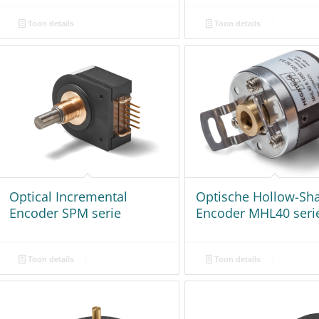
Toon details
Toon details
Optical Incremental
Optische Hollow-Sha
Encoder SPM serie
Encoder MHL40 seri
Toon details
Toon details