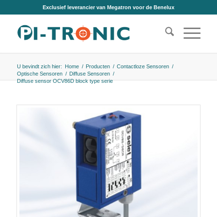
Exclusief leverancier van Megatron voor de Benelux
U bevindt zich hier:
Home
/
Producten
/
Contactloze Sensoren
/
Optische Sensoren
/
Diffuse Sensoren
/
Diffuse sensor OCV86D block type serie