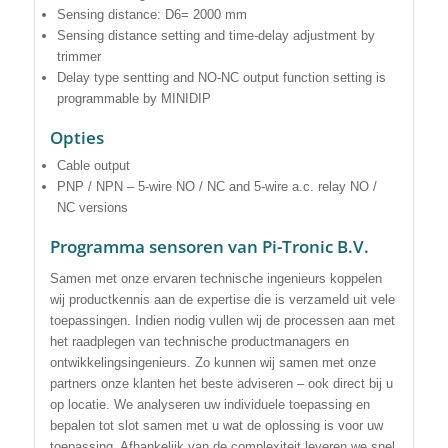
Sensing distance: D6= 2000 mm
Sensing distance setting and time-delay adjustment by
trimmer
Delay type sentting and NO-NC output function setting is
programmable by MINIDIP
Opties
Cable output
PNP / NPN – 5-wire NO / NC and 5-wire a.c. relay NO /
NC versions
Programma sensoren van Pi-Tronic B.V.
Samen met onze ervaren technische ingenieurs koppelen
wij productkennis aan de expertise die is verzameld uit vele
toepassingen. Indien nodig vullen wij de processen aan met
het raadplegen van technische productmanagers en
ontwikkelingsingenieurs. Zo kunnen wij samen met onze
partners onze klanten het beste adviseren – ook direct bij u
op locatie. We analyseren uw individuele toepassing en
bepalen tot slot samen met u wat de oplossing is voor uw
toepassing. Afhankelijk van de complexiteit leveren we snel