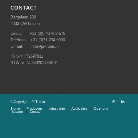
CONTACT
Bargelaan 200
2333 CW Leiden
Direct: +31 (0)6 40 469 579
Telefoon: +31 (0)71 234 0000
E-mail: info@pi-tronic.nl
KvK-nr.: 72697911
BTW-nr: NL859202483B01
© Copyright - Pi-Tronic
Home
Producten
Industrieën
Applicaties
Over ons
Support
Contact