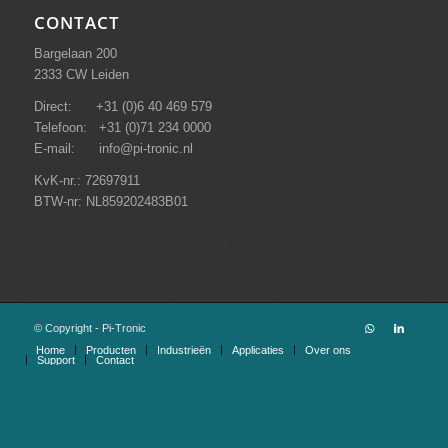
CONTACT
Bargelaan 200
2333 CW Leiden
Direct: +31 (0)6 40 469 579
Telefoon: +31 (0)71 234 0000
E-mail: info@pi-tronic.nl
KvK-nr.: 72697911
BTW-nr: NL859202483B01
© Copyright - Pi-Tronic
Home
Producten
Industrieën
Applicaties
Over ons
Support
Contact