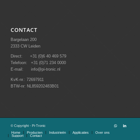
CONTACT
Bargelaan 200
2333 CW Leiden
Direct: +31 (0)6 40 469 579
Telefoon: +31 (0)71 234 0000
E-mail: info@pi-tronic.nl
KvK-nr.: 72697911
BTW-nr: NL859202483B01
© Copyright - Pi-Tronic
Home
Producten
Industrieën
Applicaties
Over ons
Support
Contact