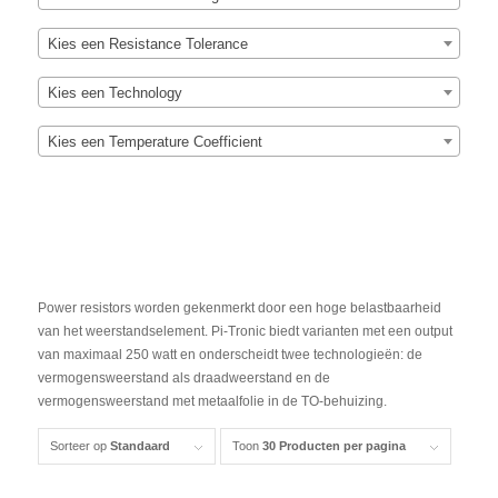
Kies een Resistance Tolerance
Kies een Technology
Kies een Temperature Coefficient
Power resistors worden gekenmerkt door een hoge belastbaarheid
van het weerstandselement. Pi-Tronic biedt varianten met een output
van maximaal 250 watt en onderscheidt twee technologieën: de
vermogensweerstand als draadweerstand en de
vermogensweerstand met metaalfolie in de TO-behuizing.
Sorteer op
Standaard
Toon
30 Producten per pagina