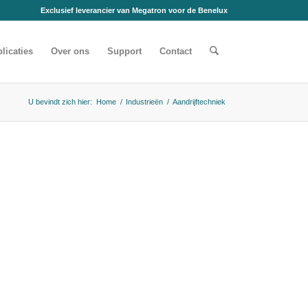
Exclusief leverancier van Megatron voor de Benelux
licaties
Over ons
Support
Contact
U bevindt zich hier:
Home
/
Industrieën
/
Aandrijftechniek