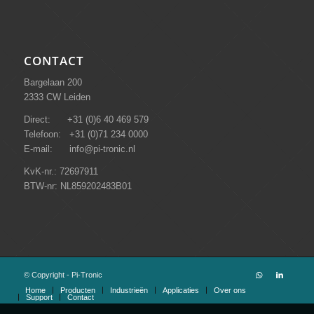
CONTACT
Bargelaan 200
2333 CW Leiden
Direct: +31 (0)6 40 469 579
Telefoon: +31 (0)71 234 0000
E-mail: info@pi-tronic.nl
KvK-nr.: 72697911
BTW-nr: NL859202483B01
© Copyright - Pi-Tronic
Home
Producten
Industrieën
Applicaties
Over ons
Support
Contact