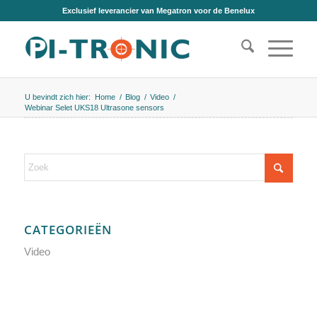
Exclusief leverancier van Megatron voor de Benelux
U bevindt zich hier:
Home
/
Blog
/
Video
/
Webinar Selet UKS18 Ultrasone sensors
CATEGORIEËN
Video