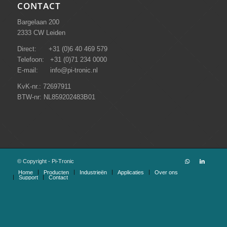
CONTACT
Bargelaan 200
2333 CW Leiden
Direct: +31 (0)6 40 469 579
Telefoon: +31 (0)71 234 0000
E-mail: info@pi-tronic.nl
KvK-nr.: 72697911
BTW-nr: NL859202483B01
© Copyright - Pi-Tronic
Home
Producten
Industrieën
Applicaties
Over ons
Support
Contact