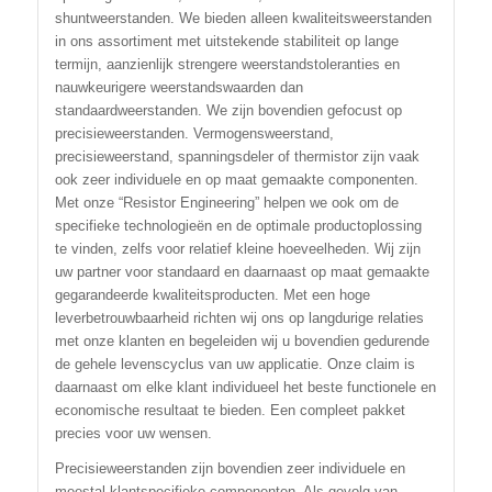
shuntweerstanden. We bieden alleen kwaliteitsweerstanden
in ons assortiment met uitstekende stabiliteit op lange
termijn, aanzienlijk strengere weerstandstoleranties en
nauwkeurigere weerstandswaarden dan
standaardweerstanden. We zijn bovendien gefocust op
precisieweerstanden. Vermogensweerstand,
precisieweerstand, spanningsdeler of thermistor zijn vaak
ook zeer individuele en op maat gemaakte componenten.
Met onze “Resistor Engineering” helpen we ook om de
specifieke technologieën en de optimale productoplossing
te vinden, zelfs voor relatief kleine hoeveelheden. Wij zijn
uw partner voor standaard en daarnaast op maat gemaakte
gegarandeerde kwaliteitsproducten. Met een hoge
leverbetrouwbaarheid richten wij ons op langdurige relaties
met onze klanten en begeleiden wij u bovendien gedurende
de gehele levenscyclus van uw applicatie. Onze claim is
daarnaast om elke klant individueel het beste functionele en
economische resultaat te bieden. Een compleet pakket
precies voor uw wensen.
Precisieweerstanden zijn bovendien zeer individuele en
meestal klantspecifieke componenten. Als gevolg van