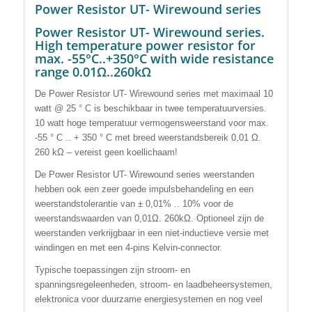
Power Resistor UT- Wirewound series
Power Resistor UT- Wirewound series.
High temperature power resistor for
max. -55°C..+350°C with wide resistance
range 0.01Ω..260kΩ
De Power Resistor UT- Wirewound series met maximaal 10
watt @ 25 ° C is beschikbaar in twee temperatuurversies.
10 watt hoge temperatuur vermogensweerstand voor max.
-55 ° C .. + 350 ° C met breed weerstandsbereik 0,01 Ω.
260 kΩ – vereist geen koellichaam!
De Power Resistor UT- Wirewound series weerstanden
hebben ook een zeer goede impulsbehandeling en een
weerstandstolerantie van ± 0,01% .. 10% voor de
weerstandswaarden van 0,01Ω. 260kΩ. Optioneel zijn de
weerstanden verkrijgbaar in een niet-inductieve versie met
windingen en met een 4-pins Kelvin-connector.
Typische toepassingen zijn stroom- en
spanningsregeleenheden, stroom- en laadbeheersystemen,
elektronica voor duurzame energiesystemen en nog veel