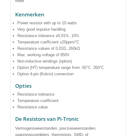
meer.
Kenmerken
Power resistor with up to 10 watts
Very good impulse handling
Resistance tolerance ±0,01%..10%
Temperature coefficient ±20ppm/°C
Resistance values of 0,01Ω..260kΩ
Max. working voltage of 850V
Non-inductive windings (option)
Option (HT) temperature range from -55°C..350°C
Option 4-pin (Kelvin) connection
Opties
Resistance tolerance
Temperature coefficient
Resistance value
De Resistors van Pi-Tronic
Vermogensweerstanden, precisieweerstanden,
spanningsverdelers, thermistors, SMD- of