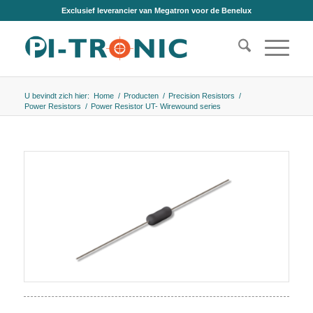
Exclusief leverancier van Megatron voor de Benelux
U bevindt zich hier:
Home
/
Producten
/
Precision Resistors
/
Power Resistors
/
Power Resistor UT- Wirewound series