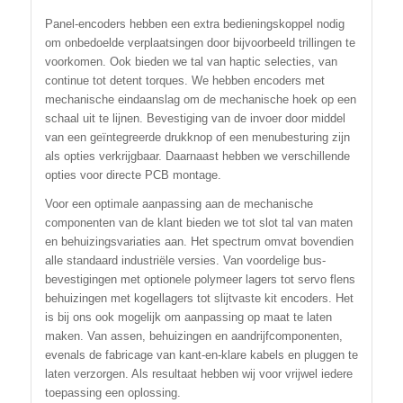
Panel-encoders hebben een extra bedieningskoppel nodig
om onbedoelde verplaatsingen door bijvoorbeeld trillingen te
voorkomen. Ook bieden we tal van haptic selecties, van
continue tot detent torques. We hebben encoders met
mechanische eindaanslag om de mechanische hoek op een
schaal uit te lijnen. Bevestiging van de invoer door middel
van een geïntegreerde drukknop of een menubesturing zijn
als opties verkrijgbaar. Daarnaast hebben we verschillende
opties voor directe PCB montage.
Voor een optimale aanpassing aan de mechanische
componenten van de klant bieden we tot slot tal van maten
en behuizingsvariaties aan. Het spectrum omvat bovendien
alle standaard industriële versies. Van voordelige bus-
bevestigingen met optionele polymeer lagers tot servo flens
behuizingen met kogellagers tot slijtvaste kit encoders. Het
is bij ons ook mogelijk om aanpassing op maat te laten
maken. Van assen, behuizingen en aandrijfcomponenten,
evenals de fabricage van kant-en-klare kabels en pluggen te
laten verzorgen. Als resultaat hebben wij voor vrijwel iedere
toepassing een oplossing.