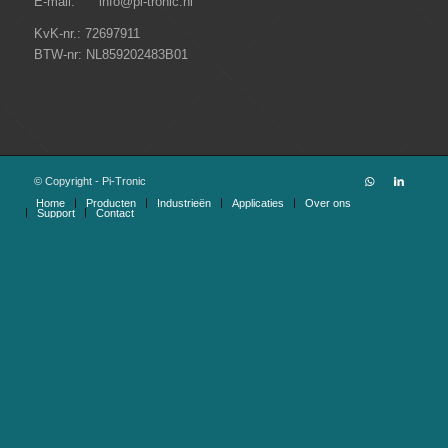
E-mail: info@pi-tronic.nl
KvK-nr.: 72697911
BTW-nr: NL859202483B01
© Copyright - Pi-Tronic
Home
Producten
Industrieën
Applicaties
Over ons
Support
Contact