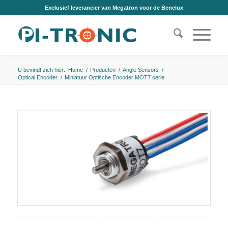
Exclusief leverancier van Megatron voor de Benelux
U bevindt zich hier:
Home
/
Producten
/
Angle Sensors
/
Optical Encoder
/
Miniatuur Optische Encoder MOT7 serie