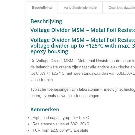
Beschrijving
Aanvullende informatie
Download datash
Beschrijving
Voltage Divider MSM – Metal Foil Resist
Voltage Divider MSM – Metal Foil Resist
voltage divider up to +125°C with max. 
epoxy housing
De Voltage Divider MSM – Metal Foil Resistor is de beste ke
de belangrijkste criteria zijn naast alle andere elektrische 
tot 0,3W @ 125 ° C met weerstandswaarden van 50Ω..30kΩ. Z
lange termijn.
Typische toepassingen zijn laboratorium-, medicijntechnolog
beam, evenals down-hole-toepassingen.
Kenmerken
High load capacity up to +125°C
Resistance values of 50Ω..30kΩ
TCR from ±2,5 ppm/°C absolute