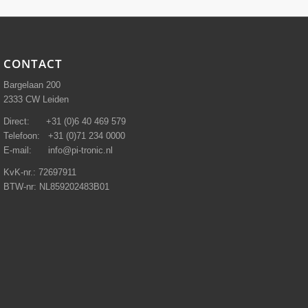
CONTACT
Bargelaan 200
2333 CW Leiden
Direct: +31 (0)6 40 469 579
Telefoon: +31 (0)71 234 0000
E-mail: info@pi-tronic.nl
KvK-nr.: 72697911
BTW-nr: NL859202483B01