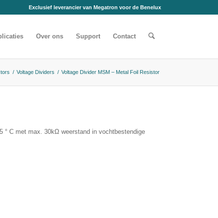
Exclusief leverancier van Megatron voor de Benelux
licaties
Over ons
Support
Contact
tors
/
Voltage Dividers
/
Voltage Divider MSM – Metal Foil Resistor
125 ° C met max. 30kΩ weerstand in vochtbestendige