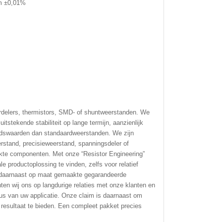
om ±0,01%
delers, thermistors, SMD- of shuntweerstanden. We
tstekende stabiliteit op lange termijn, aanzienlijk
ndswaarden dan standaardweerstanden. We zijn
stand, precisieweerstand, spanningsdeler of
akte componenten. Met onze “Resistor Engineering”
 productoplossing te vinden, zelfs voor relatief
n daarnaast op maat gemaakte gegarandeerde
ten wij ons op langdurige relaties met onze klanten en
us van uw applicatie. Onze claim is daarnaast om
 resultaat te bieden. Een compleet pakket precies