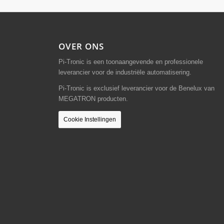
OVER ONS
Pi-Tronic is een toonaangevende en professionele
leverancier voor de industriële automatisering.
Pi-Tronic is exclusief leverancier voor de Benelux van
MEGATRON producten.
Cookie Instellingen