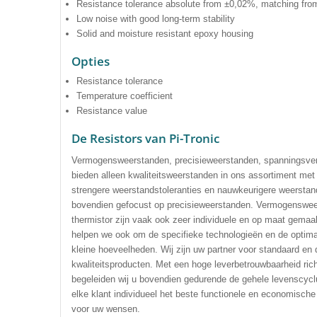
Resistance tolerance absolute from ±0,02%, matching fr
Low noise with good long-term stability
Solid and moisture resistant epoxy housing
Opties
Resistance tolerance
Temperature coefficient
Resistance value
De Resistors van Pi-Tronic
Vermogensweerstanden, precisieweerstanden, spanningsver
bieden alleen kwaliteitsweerstanden in ons assortiment met ui
strengere weerstandstoleranties en nauwkeurigere weersta
bovendien gefocust op precisieweerstanden. Vermogensweer
thermistor zijn vaak ook zeer individuele en op maat gema
helpen we ook om de specifieke technologieën en de optimale
kleine hoeveelheden. Wij zijn uw partner voor standaard e
kwaliteitsproducten. Met een hoge leverbetrouwbaarheid rich
begeleiden wij u bovendien gedurende de gehele levenscycl
elke klant individueel het beste functionele en economische
voor uw wensen.