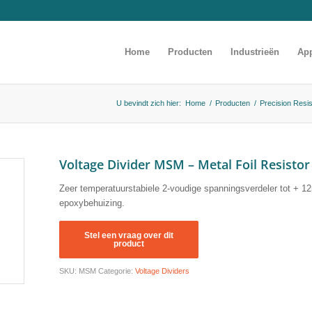
Home
Producten
Industrieën
App
U bevindt zich hier:
Home
/
Producten
/
Precision Resis
Voltage Divider MSM – Metal Foil Resistor
Zeer temperatuurstabiele 2-voudige spanningsverdeler tot + 
epoxybehuizing.
SKU:
MSM
Categorie:
Voltage Dividers