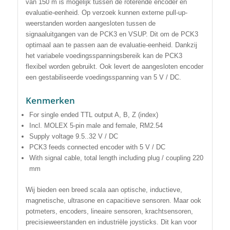
van 150 m is mogelijk tussen de roterende encoder en
evaluatie-eenheid. Op verzoek kunnen externe pull-up-
weerstanden worden aangesloten tussen de
signaaluitgangen van de PCK3 en VSUP. Dit om de PCK3
optimaal aan te passen aan de evaluatie-eenheid. Dankzij
het variabele voedingsspanningsbereik kan de PCK3
flexibel worden gebruikt. Ook levert de aangesloten encoder
een gestabiliseerde voedingsspanning van 5 V / DC.
Kenmerken
For single ended TTL output A, B, Z (index)
Incl. MOLEX 5-pin male and female, RM2.54
Supply voltage 9.5..32 V / DC
PCK3 feeds connected encoder with 5 V / DC
With signal cable, total length including plug / coupling 220
mm
Wij bieden een breed scala aan optische, inductieve,
magnetische, ultrasone en capacitieve sensoren. Maar ook
potmeters, encoders, lineaire sensoren, krachtsensoren,
precisieweerstanden en industriële joysticks. Dit kan voor