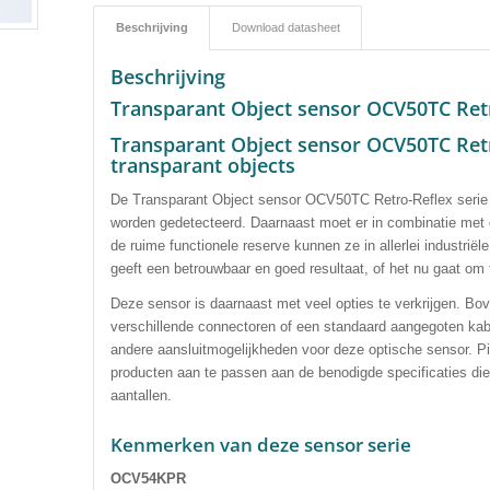
Beschrijving
Download datasheet
Beschrijving
Transparant Object sensor OCV50TC Ret
Transparant Object sensor OCV50TC Retr
transparant objects
De Transparant Object sensor OCV50TC Retro-Reflex serie i
worden gedetecteerd. D
aarnaast moet er in combinatie met 
de ruime functionele reserve kunnen ze in allerlei industr
geeft een betrouwbaar en goed resultaat, of het nu gaat om t
Deze sensor is daarnaast met veel opties te verkrijgen
.
Bov
verschillende connectoren of een standaard aangegoten kab
andere aansluitmogelijkheden voor deze optische sensor. Pi
producten aan te passen aan de benodigde specificaties die d
aantallen.
Kenmerken van deze sensor serie
OCV54KPR