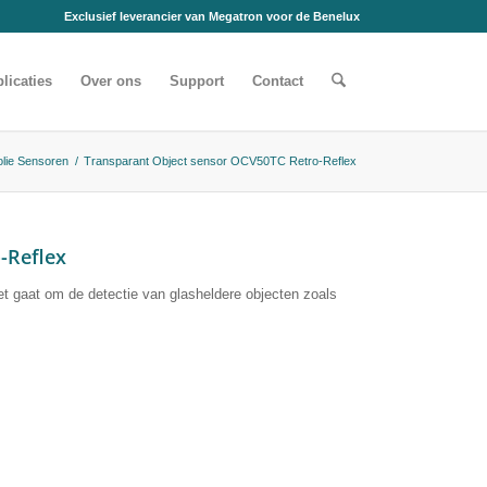
Exclusief leverancier van Megatron voor de Benelux
licaties
Over ons
Support
Contact
olie Sensoren
/
Transparant Object sensor OCV50TC Retro-Reflex
-Reflex
t gaat om de detectie van glasheldere objecten zoals