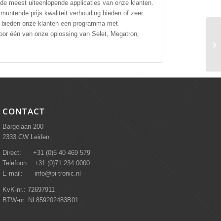
 de meest uiteenlopende applicaties van onze klanten.
muntende prijs kwaliteit verhouding bieden of zeer
ij bieden onze klanten een programma met
voor één van onze oplossing van Selet, Megatron,
CONTACT
Bargelaan 200
2333 CW Leiden
Direct: +31 (0)6 40 469 579
Telefoon: +31 (0)71 234 0000
E-mail: info@pi-tronic.nl
KvK-nr.: 72697911
BTW-nr: NL859202483B01