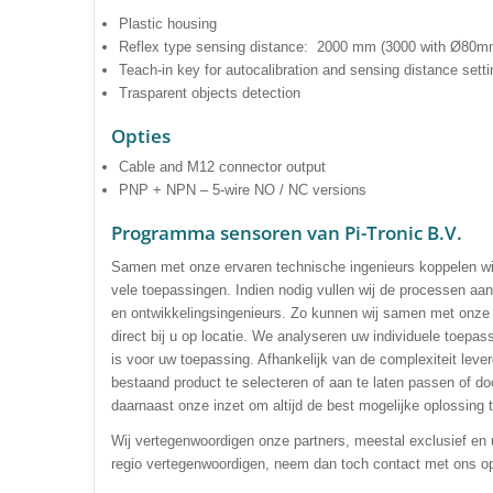
Plastic housing
Reflex type sensing distance: 2000 mm (3000 with Ø80mm
Teach-in key for autocalibration and sensing distance setti
Trasparent objects detection
Opties
Cable and M12 connector output
PNP + NPN – 5-wire NO / NC versions
Programma sensoren van Pi-Tronic B.V.
Samen met onze ervaren technische ingenieurs koppelen wij
vele toepassingen. Indien nodig vullen wij de processen a
en ontwikkelingsingenieurs. Zo kunnen wij samen met onze 
direct bij u op locatie. We analyseren uw individuele toepa
is voor uw toepassing. Afhankelijk van de complexiteit leve
bestaand product te selecteren of aan te laten passen of door
daarnaast onze inzet om altijd de best mogelijke oplossing t
Wij vertegenwoordigen onze partners, meestal exclusief en u
regio vertegenwoordigen, neem dan toch contact met ons o