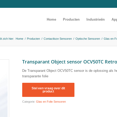
Home
Producten
Industrieën
App
t zich hier:
Home
/
Producten
/
Contactloze Sensoren
/
Optische Sensoren
/
Glas en F
Transparant Object sensor OCV50TC Retro
De Transparant Object OCV50TC sensor is de oplossing als he
transparante folie
Categorie:
Glas en Folie Sensoren