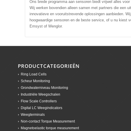
Ons brede programma aan sensoren biedt vrijwel alles voor
Wij werken bovendien alleen samen met partners die een uit
innovatieve en vooruitstrevende oplossingen aanbieden. W
hoogwaardige sensoren en de beste service, of u nu kiest 
Emsyst of Wenglor.
PRODUCTCATEGORIEËN
Ring Load Cells
Scheur Monitoring
Grondwaterniveau Monitoring
Industriële Weegschalen
Flow Scale Controllers
Digital LC Weegindicators
Weegterminals
Non-contact Torque Measurement
Magnetoelastic torque measurement