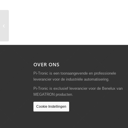
Retro-Reflex sensor
OCV55C block type
OVER ONS
Pi-Tronic is een toonaangevende en professionele
leverancier voor de industriële automatisering.
Pi-Tronic is exclusief leverancier voor de Benelux van
MEGATRON producten.
Cookie Instellingen