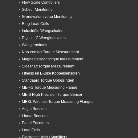
Flow Scale Controllers
Scheur Monitoring
Grondwaterniveau Monitoring
Ring Load Cells
Industriële Weegschalen
Digital LC Weegindicators
Weegterminals
Non-contact Torque Measurement
Magnetoelastic torque measurement
Sideshaft Torque Measurement
Fitness en E-Bike Koppelsensoren
Standaard Torque Oplossingen
ME-FS Torque Measuring Flange
ME-S High Precision Torque Sensor
MEBL Wireless Torque Measuring Flanges
Angle Sensors
Linear Sensors
Panel Encoders
Load Cells
Electronic Units / Amplifiers