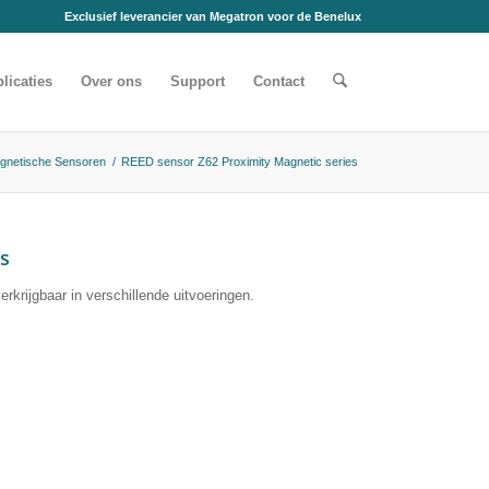
Exclusief leverancier van Megatron voor de Benelux
licaties
Over ons
Support
Contact
gnetische Sensoren
/
REED sensor Z62 Proximity Magnetic series
es
krijgbaar in verschillende uitvoeringen.