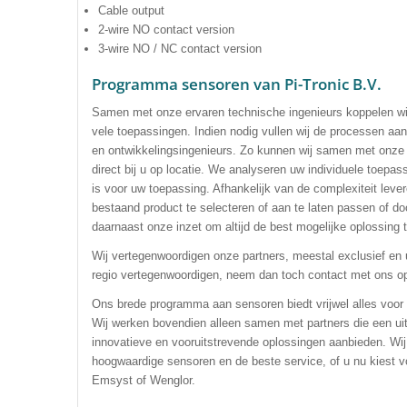
Cable output
2-wire NO contact version
3-wire NO / NC contact version
Programma sensoren van Pi-Tronic B.V.
Samen met onze ervaren technische ingenieurs koppelen wij
vele toepassingen. Indien nodig vullen wij de processen a
en ontwikkelingsingenieurs. Zo kunnen wij samen met onze 
direct bij u op locatie. We analyseren uw individuele toepa
is voor uw toepassing. Afhankelijk van de complexiteit leve
bestaand product te selecteren of aan te laten passen of door
daarnaast onze inzet om altijd de best mogelijke oplossing t
Wij vertegenwoordigen onze partners, meestal exclusief en u
regio vertegenwoordigen, neem dan toch contact met ons o
Ons brede programma aan sensoren biedt vrijwel alles voor
Wij werken bovendien alleen samen met partners die een uit
innovatieve en vooruitstrevende oplossingen aanbieden. W
hoogwaardige sensoren en de beste service, of u nu kiest 
Emsyst of Wenglor.