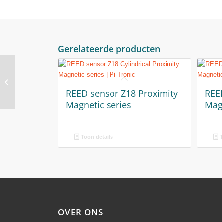
Gerelateerde producten
REED sensor Z83
Proximity Magnetic
REED sensor Z18 Proximity
REE
series
Magnetic series
Mag
Toon details
T
OVER ONS