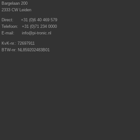
Bargelaan 200
2333 CW Leiden
Direct: +31 (0)6 40 469 579
Telefoon: +31 (0)71 234 0000
E-mail: info@pi-tronic.nl
KvK-nr.: 72697911
BTW-nr: NL859202483B01