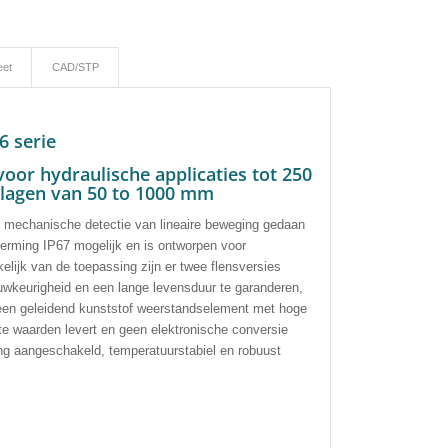
eet
CAD/STP
6 serie
oor hydraulische applicaties tot 250
slagen van 50 to 1000 mm
de mechanische detectie van lineaire beweging gedaan
rming IP67 mogelijk en is ontworpen voor
elijk van de toepassing zijn er twee flensversies
wkeurigheid en een lange levensduur te garanderen,
 een geleidend kunststof weerstandselement met hoge
te waarden levert en geen elektronische conversie
ging aangeschakeld, temperatuurstabiel en robuust