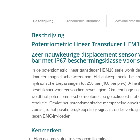
Beschrijving
Aanvullende informatie
Download datash
Beschrijving
Potentiometric Linear Transducer HEM1
Zeer nauwkeurige displacement sensor v
bar met IP67 beschermingsklasse voor 
In de potentiometric linear transducer HEM16 serie wordt 
door een magnetische weerstand. Het ontwerp maakt besche
hydraulische toepassingen tot 250 bar (400 bar piek). Afhank
beschikbaar voor eenvoudige bevestiging. Om een hoge nau
wordt het potentiometrische meetprincipe gerealiseerd met
resolutie. Omdat het potentiometrische meetprincipe absolu
vereist, is het positieterugkoppelingssignaal zonder vertra
tegen EMC-invloeden.
Kenmerken
High accuracy due to very good linearity