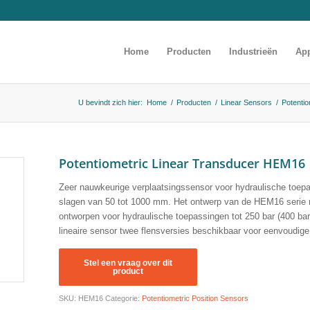
Home
Producten
Industrieën
App
U bevindt zich hier:
Home
/
Producten
/
Linear Sensors
/
Potentio
Potentiometric Linear Transducer HEM16
Zeer nauwkeurige verplaatsingssensor voor hydraulische toep
slagen van 50 tot 1000 mm. Het ontwerp van de HEM16 serie 
ontworpen voor hydraulische toepassingen tot 250 bar (400 bar
lineaire sensor twee flensversies beschikbaar voor eenvoudige
SKU:
HEM16
Categorie:
Potentiometric Position Sensors