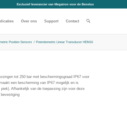
Exclusief leverancier van Megatron voor de Benelux
licaties
Over ons
Support
Contact
metric Position Sensors
/
Potentiometric Linear Transducer HEM16
assingen tot 250 bar met beschermingsgraad IP67 voor
maakt een bescherming van IP67 mogelijk en is
 piek). Afhankelijk van de toepassing zijn voor deze
 bevestiging