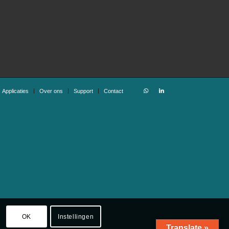
Applicaties
Over ons
Support
Contact
OK
Instellingen
Translate »