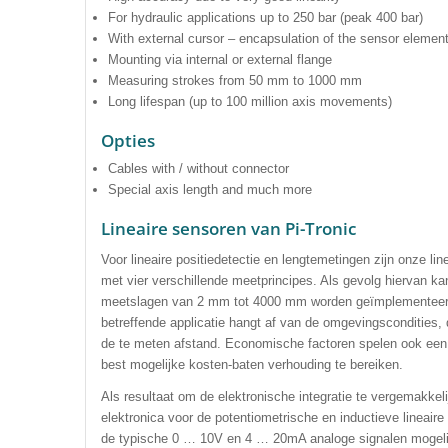
For hydraulic applications up to 250 bar (peak 400 bar)
With external cursor – encapsulation of the sensor elemen
Mounting via internal or external flange
Measuring strokes from 50 mm to 1000 mm
Long lifespan (up to 100 million axis movements)
Opties
Cables with / without connector
Special axis length and much more
Lineaire sensoren van Pi-Tronic
Voor lineaire positiedetectie en lengtemetingen zijn onze li
met vier verschillende meetprincipes. Als gevolg hiervan k
meetslagen van 2 mm tot 4000 mm worden geïmplementeerd.
betreffende applicatie hangt af van de omgevingscondities, 
de te meten afstand. Economische factoren spelen ook een r
best mogelijke kosten-baten verhouding te bereiken.
Als resultaat om de elektronische integratie te vergemakkel
elektronica voor de potentiometrische en inductieve lineaire
de typische 0 … 10V en 4 … 20mA analoge signalen mogelijk