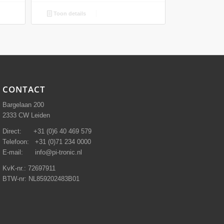
Toon details
CONTACT
Bargelaan 200
2333 CW Leiden
Direct: +31 (0)6 40 469 579
Telefoon: +31 (0)71 234 0000
E-mail: info@pi-tronic.nl
KvK-nr.: 72697911
BTW-nr: NL859202483B01