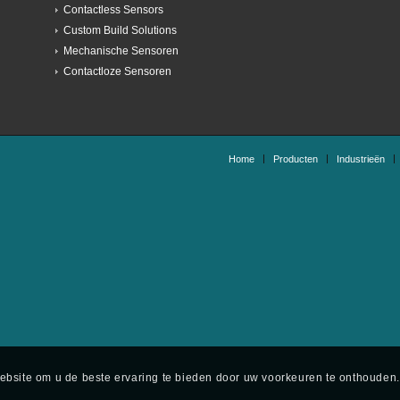
Contactless Sensors
Custom Build Solutions
Mechanische Sensoren
Contactloze Sensoren
Home
Producten
Industrieën
bsite om u de beste ervaring te bieden door uw voorkeuren te onthouden.