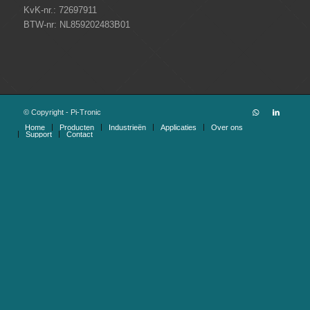
KvK-nr.: 72697911
BTW-nr: NL859202483B01
© Copyright - Pi-Tronic
Home
Producten
Industrieën
Applicaties
Over ons
Support
Contact