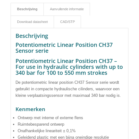
Beschrijving
Aanvullende informatie
Download datasheet
CAD/STP
Beschrijving
Potentiometric Linear Position CH37
Sensor serie
Potentiometric Linear Position CH37 –
For use in hydraulic cylinders with up to
340 bar for 100 to 550 mm strokes
De potentiometric linear position CH37 Sensor serie wordt
gebruikt in compacte hydraulische cilinders, waarvoor een
kleine verplaatsingssensor met maximaal 340 bar nodig is.
Kenmerken
Ontwerp met interne of externe flens
Ruimtebesparend ontwerp
Onafhankelijke lineariteit ± 0,1%
Geleidend plastic met een bijna oneindige resolutie