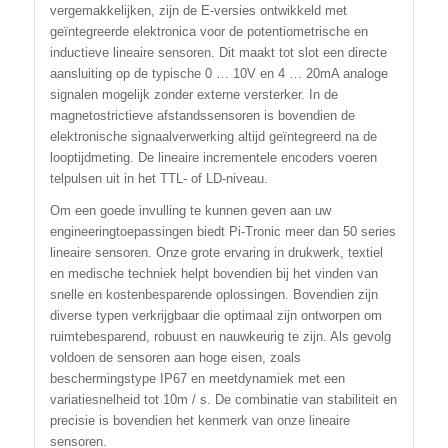
vergemakkelijken, zijn de E-versies ontwikkeld met
geïntegreerde elektronica voor de potentiometrische en
inductieve lineaire sensoren. Dit maakt tot slot een directe
aansluiting op de typische 0 … 10V en 4 … 20mA analoge
signalen mogelijk zonder externe versterker. In de
magnetostrictieve afstandssensoren is bovendien de
elektronische signaalverwerking altijd geïntegreerd na de
looptijdmeting. De lineaire incrementele encoders voeren
telpulsen uit in het TTL- of LD-niveau.
Om een goede invulling te kunnen geven aan uw
engineeringtoepassingen biedt Pi-Tronic meer dan 50 series
lineaire sensoren. Onze grote ervaring in drukwerk, textiel
en medische techniek helpt bovendien bij het vinden van
snelle en kostenbesparende oplossingen. Bovendien zijn
diverse typen verkrijgbaar die optimaal zijn ontworpen om
ruimtebesparend, robuust en nauwkeurig te zijn. Als gevolg
voldoen de sensoren aan hoge eisen, zoals
beschermingstype IP67 en meetdynamiek met een
variatiesnelheid tot 10m / s. De combinatie van stabiliteit en
precisie is bovendien het kenmerk van onze lineaire
sensoren.