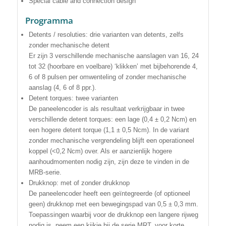
Special cable and connection design
Programma
Detents / resoluties: drie varianten van detents, zelfs
zonder mechanische detent
Er zijn 3 verschillende mechanische aanslagen van 16, 24
tot 32 (hoorbare en voelbare) ‘klikken’ met bijbehorende 4,
6 of 8 pulsen per omwenteling of zonder mechanische
aanslag (4, 6 of 8 ppr.).
Detent torques: twee varianten
De paneelencoder is als resultaat verkrijgbaar in twee
verschillende detent torques: een lage (0,4 ± 0,2 Ncm) en
een hogere detent torque (1,1 ± 0,5 Ncm). In de variant
zonder mechanische vergrendeling blijft een operationeel
koppel (<0,2 Ncm) over. Als er aanzienlijk hogere
aanhoudmomenten nodig zijn, zijn deze te vinden in de
MRB-serie.
Drukknop: met of zonder drukknop
De paneelencoder heeft een geïntegreerde (of optioneel
geen) drukknop met een bewegingspad van 0,5 ± 0,3 mm.
Toepassingen waarbij voor de drukknop een langere rijweg
nodig is, neem een ​​kijkje bij de serie MRT, voor korte