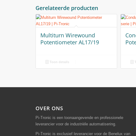
Gerelateerde producten
Multiturn Wirewound
Cond
Potentiometer AL17/19
Pot
Toon details
T
OVER ONS
Pi-Tronic is een toonaangevende en professionele
leverancier voor de industriële automatisering.
Pi-Tronic is exclusief leverancier voor de Benelux van