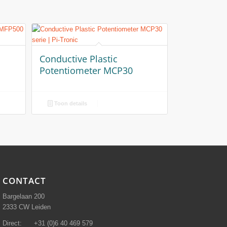
Conductive Plastic
Potentiometer MCP30
Toon details
CONTACT
Bargelaan 200
2333 CW Leiden
Direct: +31 (0)6 40 469 579