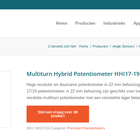
Home
Producten
Industrieën
App
U bevindt zich hier:
Home
/
Producten
/
Angle Sensors
/
Multiturn Hybrid Potentiometer HHI17-19
Hoge resolutie en duurzame potentiometer in 22 mm behuizing,
17/19 potentiometers in 22 mm behuizing zijn geschikt voor t
resolutie multiturn potentiometer met een versterkte lager belan
SKU:
HHI17/19
Categorie:
Precision Potentiometers