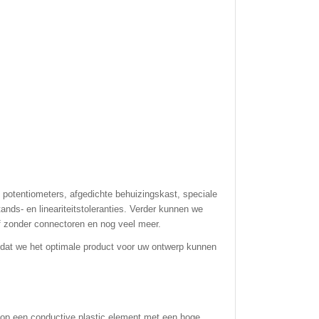
potentiometers, afgedichte behuizingskast, speciale
nds- en lineariteitstoleranties. Verder kunnen we
 zonder connectoren en nog veel meer.
zodat we het optimale product voor uw ontwerp kunnen
 op een conductive plastic element met een hoge