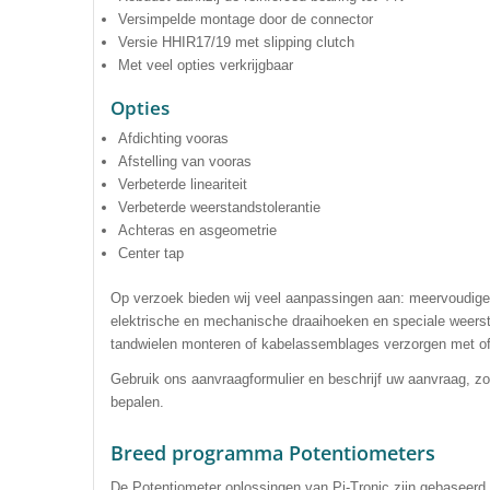
Versimpelde montage door de connector
Versie HHIR17/19 met slipping clutch
Met veel opties verkrijgbaar
Opties
Afdichting vooras
Afstelling van vooras
Verbeterde lineariteit
Verbeterde weerstandstolerantie
Achteras en asgeometrie
Center tap
Op verzoek bieden wij veel aanpassingen aan: meervoudige 
elektrische en mechanische draaihoeken en speciale weersta
tandwielen monteren of kabelassemblages verzorgen met of
Gebruik ons ​​aanvraagformulier en beschrijf uw aanvraag, 
bepalen.
Breed programma Potentiometers
De Potentiometer oplossingen van Pi-Tronic zijn gebaseerd