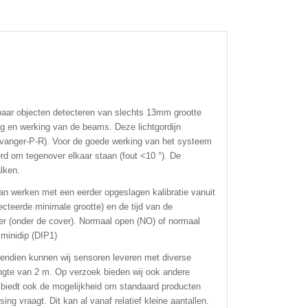
baar objecten detecteren van slechts 13mm grootte
ng en werking van de beams. Deze lichtgordijn
tvanger-P-R). Voor de goede werking van het systeem
erd om tegenover elkaar staan ​​(fout <10 °). De
alken.
an werken met een eerder opgeslagen kalibratie vanuit
ecteerde minimale grootte) en de tijd van de
mer (onder de cover). Normaal open (NO) of normaal
 minidip (DIP1)
endien kunnen wij sensoren leveren met diverse
ngte van 2 m. Op verzoek bieden wij ook andere
 biedt ook de mogelijkheid om standaard producten
ng vraagt. Dit kan al vanaf relatief kleine aantallen.