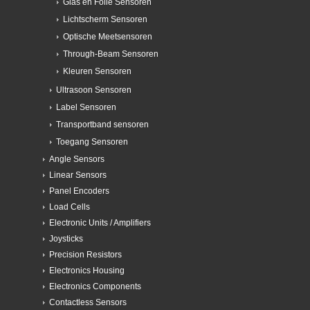
Glas en Folie Sensoren
Lichtscherm Sensoren
Optische Meetsensoren
Through-Beam Sensoren
Kleuren Sensoren
Ultrasoon Sensoren
Label Sensoren
Transportband sensoren
Toegang Sensoren
Angle Sensors
Linear Sensors
Panel Encoders
Load Cells
Electronic Units / Amplifiers
Joysticks
Precision Resistors
Electronics Housing
Electronics Components
Contactless Sensors