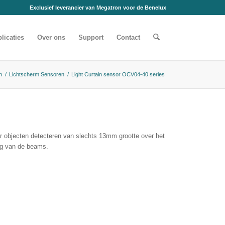
Exclusief leverancier van Megatron voor de Benelux
licaties
Over ons
Support
Contact
n
/
Lichtscherm Sensoren
/
Light Curtain sensor OCV04-40 series
r objecten detecteren van slechts 13mm grootte over het
ing van de beams.