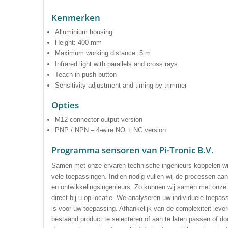
Kenmerken
Alluminium housing
Height: 400 mm
Maximum working distance: 5 m
Infrared light with parallels and cross rays
Teach-in push button
Sensitivity adjustment and timing by trimmer
Opties
M12 connector output version
PNP / NPN – 4-wire NO + NC version
Programma sensoren van Pi-Tronic B.V.
Samen met onze ervaren technische ingenieurs koppelen wij
vele toepassingen. Indien nodig vullen wij de processen a
en ontwikkelingsingenieurs. Zo kunnen wij samen met onze 
direct bij u op locatie. We analyseren uw individuele toepa
is voor uw toepassing. Afhankelijk van de complexiteit leve
bestaand product te selecteren of aan te laten passen of door