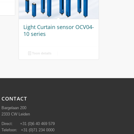
Light Curtain sensor OCV04-
10 series
Toon details
CONTACT
Bargelaan 200
2333 CW Leiden
Direct: +31 (0)6 40 469 579
Telefoon: +31 (0)71 234 0000