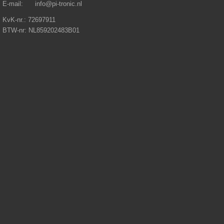
E-mail: info@pi-tronic.nl
KvK-nr.: 72697911
BTW-nr: NL859202483B01