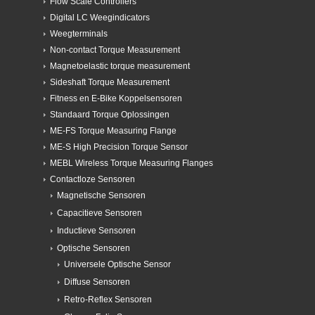
Flow Scale Controllers
Digital LC Weegindicators
Weegterminals
Non-contact Torque Measurement
Magnetoelastic torque measurement
Sideshaft Torque Measurement
Fitness en E-Bike Koppelsensoren
Standaard Torque Oplossingen
ME-FS Torque Measuring Flange
ME-S High Precision Torque Sensor
MEBL Wireless Torque Measuring Flanges
Contactloze Sensoren
Magnetische Sensoren
Capacitieve Sensoren
Inductieve Sensoren
Optische Sensoren
Universele Optische Sensor
Diffuse Sensoren
Retro-Reflex Sensoren