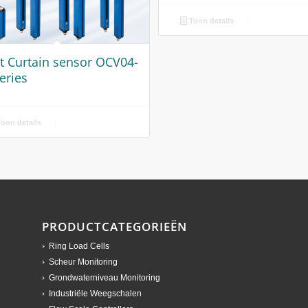
Toon details
ht Curtain sensor OCV04-
eries
oon details
PRODUCTCATEGORIEËN
Ring Load Cells
Scheur Monitoring
Grondwaterniveau Monitoring
Industriële Weegschalen