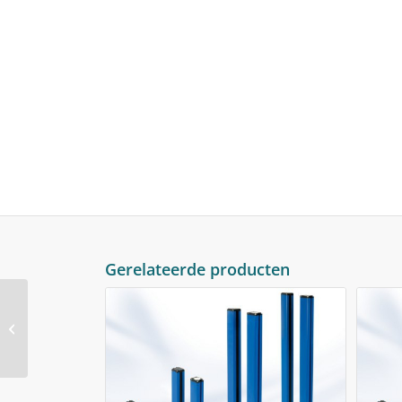
Gerelateerde producten
Light Curtain sensor
OCV04-20 series