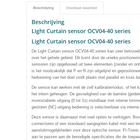
Beschrijving
Download datasheet
Beschrijving
Light Curtain sensor OCV04-40 series
Light Curtain sensor OCV04-40 series
De Light Curtain sensor OCV04-40 series kan zeer betrouw
over het gehele gebied. Dit komt door de unieke positioneri
sensoren zijn opgebouwd uit twee elementen (zender en on
is het noodzakelijk dat P en R zijn uitgelijnd en gepositione
herkenning van het doel vindt plaats met parallel en kruis b
De sensor kan werken met de zelf kalibratiemodus, of het k
het intern geheugen. De gevoeligheid van de barrière (gedet
monostabiele uitgang (0 tot 1s) instelbaar met interne trim
gesloten (NC) uitgang bediening is selecteerbaar via interne
Deze sensor is daarnaast met veel opties te verkrijgen
.
Bov
connectoren of een standaard aangegoten kabel met een le
aansluitmogelijkheden voor deze optische sensor. Pi-Tronic
aan te passen aan de benodigde specificaties die de toepassi