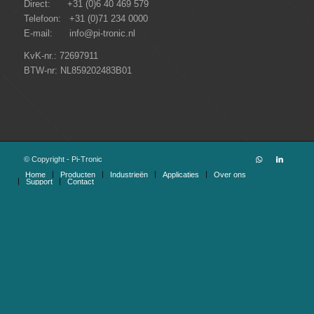
Direct: +31 (0)6 40 469 579
Telefoon: +31 (0)71 234 0000
E-mail: info@pi-tronic.nl
KvK-nr.: 72697911
BTW-nr: NL859202483B01
© Copyright - Pi-Tronic
Home
Producten
Industrieën
Applicaties
Over ons
Support
Contact