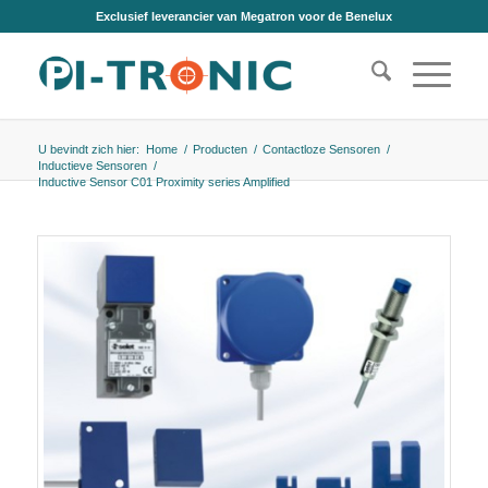
Exclusief leverancier van Megatron voor de Benelux
U bevindt zich hier:
Home
/
Producten
/
Contactloze Sensoren
/
Inductieve Sensoren
/
Inductive Sensor C01 Proximity series Amplified