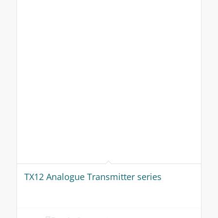
TX12 Analogue Transmitter series
Toon details
MD150T Universal Digital Processing
Unit
Toon details
BX30/BX30D Proces Weegindicator Serie