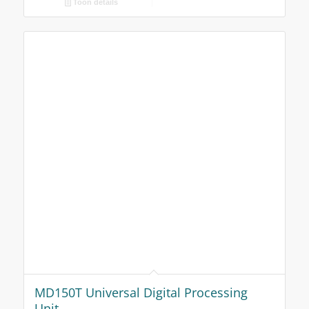
Toon details
OVER ONS
Pi-Tronic is een toonaangevende en professionele leverancier
voor de industriële automatisering.
Pi-Tronic is exclusief leverancier voor de Benelux van
MEGATRON producten.
Cookie Instellingen
PRODUCTCATEGORIEËN