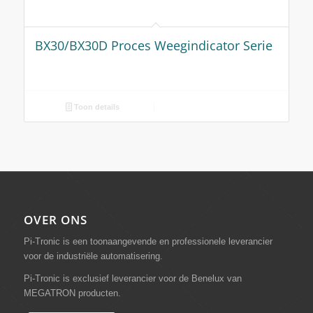
Analogue Transmitters
Digital Transmitters
Multichannel Transmitter System
Weegindicators
Industriële Bliksembeveiliging
Joysticks
Precision Resistors
Electronics Housing
Electronics Components
Zonder categorie
Custom Build Solutions
Mechanische Sensoren
Contactloze Sensoren
Scheur Monitoring
CONTACT
Bargelaan 200