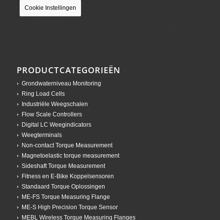
2333 CW Leiden
Direct: +31 (0)6 40 469 579
Telefoon: +31 (0)71 234 0000
E-mail: info@pi-tronic.nl
KvK-nr.: 72697911
BTW-nr: NL859202483B01
© Copyright - Pi-Tronic
Home
Producten
Industrieën
Applicaties
Over ons
Support
Contact