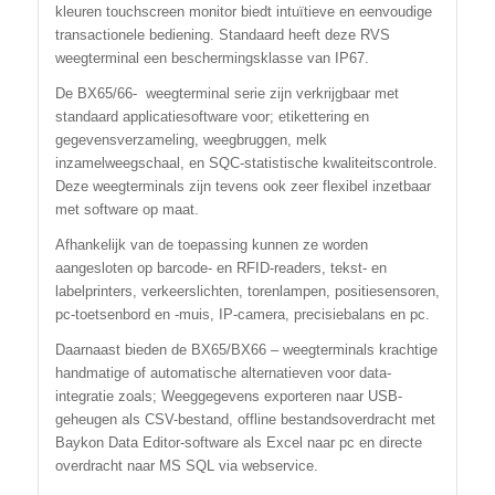
kleuren touchscreen monitor biedt intuïtieve en eenvoudige
transactionele bediening. Standaard heeft deze RVS
weegterminal een beschermingsklasse van IP67.
De BX65/66- weegterminal serie zijn verkrijgbaar met
standaard applicatiesoftware voor; etikettering en
gegevensverzameling, weegbruggen, melk
inzamelweegschaal, en SQC-statistische kwaliteitscontrole.
Deze weegterminals zijn tevens ook zeer flexibel inzetbaar
met software op maat.
Afhankelijk van de toepassing kunnen ze worden
aangesloten op barcode- en RFID-readers, tekst- en
labelprinters, verkeerslichten, torenlampen, positiesensoren,
pc-toetsenbord en -muis, IP-camera, precisiebalans en pc.
Daarnaast bieden de BX65/BX66 – weegterminals krachtige
handmatige of automatische alternatieven voor data-
integratie zoals; Weeggegevens exporteren naar USB-
geheugen als CSV-bestand, offline bestandsoverdracht met
Baykon Data Editor-software als Excel naar pc en directe
overdracht naar MS SQL via webservice.