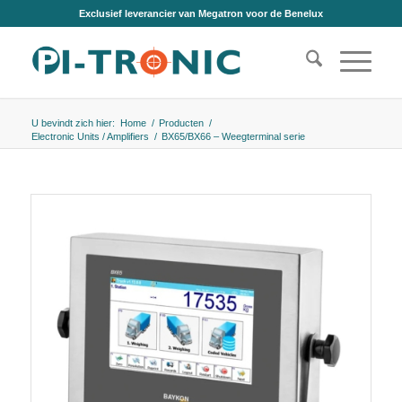
Exclusief leverancier van Megatron voor de Benelux
U bevindt zich hier:
Home
/
Producten
/
Electronic Units / Amplifiers
/
BX65/BX66 – Weegterminal serie