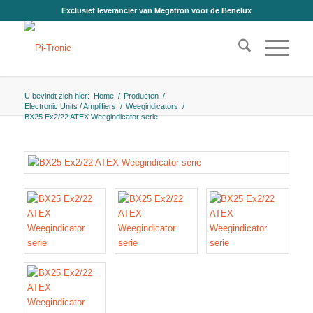
Exclusief leverancier van Megatron voor de Benelux
U bevindt zich hier:
Home
/
Producten
/
Electronic Units / Amplifiers
/
Weegindicators
/
BX25 Ex2/22 ATEX Weegindicator serie