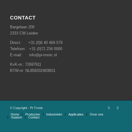
CONTACT
Bargelaan 200
2333 CW Leiden
Direct: +31 (0)6 40 469 579
Telefoon: +31 (0)71 234 0000
E-mail: info@pi-tronic.nl
KvK-nr.: 72697911
BTW-nr: NL859202483B01
© Copyright - Pi-Tronic
Home
Producten
Industrieën
Applicaties
Over ons
Support
Contact