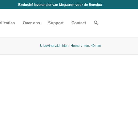
Exclusief leverancier van Megatron voor de Benelux
licaties
Over ons
Support
Contact
U bevindt zich hier:
Home
/
min. 40 mm