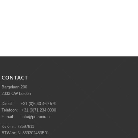
CONTACT
Bargelaan 200
2333 CW Leiden
Direct: +31 (0)6 40 469 579
Telefoon: +31 (0)71 234 0000
E-mail: info@pi-tronic.nl
KvK-nr.: 72697911
BTW-nr: NL859202483B01