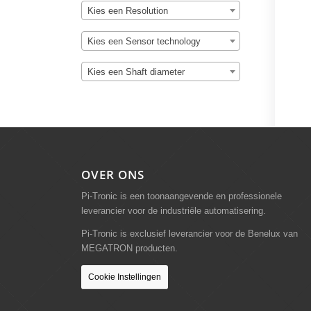
Kies een Resolution
Kies een Sensor technology
Kies een Shaft diameter
OVER ONS
Pi-Tronic is een toonaangevende en professionele
leverancier voor de industriële automatisering.
Pi-Tronic is exclusief leverancier voor de Benelux van
MEGATRON producten.
Cookie Instellingen