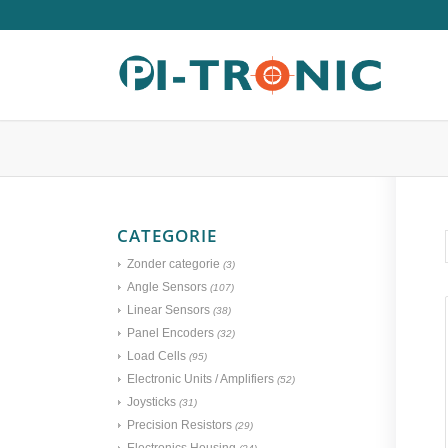
CATEGORIE
Zonder categorie
(3)
Angle Sensors
(107)
Linear Sensors
(38)
Panel Encoders
(32)
Load Cells
(95)
Electronic Units / Amplifiers
(52)
Joysticks
(31)
Precision Resistors
(29)