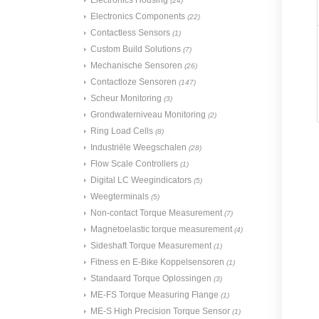
Electronics Housing
(24)
Electronics Components
(22)
Contactless Sensors
(1)
Custom Build Solutions
(7)
Mechanische Sensoren
(26)
Contactloze Sensoren
(147)
Scheur Monitoring
(3)
Grondwaterniveau Monitoring
(2)
Ring Load Cells
(8)
Industriële Weegschalen
(28)
Flow Scale Controllers
(1)
Digital LC Weegindicators
(5)
Weegterminals
(5)
Non-contact Torque Measurement
(7)
Magnetoelastic torque measurement
(4)
Sideshaft Torque Measurement
(1)
Fitness en E-Bike Koppelsensoren
(1)
Standaard Torque Oplossingen
(3)
ME-FS Torque Measuring Flange
(1)
ME-S High Precision Torque Sensor
(1)