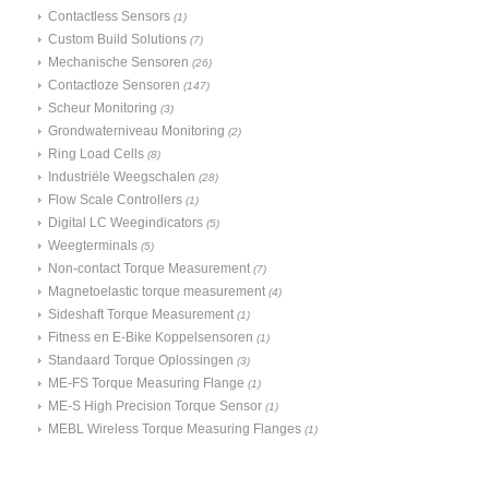
Contactless Sensors
(1)
Custom Build Solutions
(7)
Mechanische Sensoren
(26)
Contactloze Sensoren
(147)
Scheur Monitoring
(3)
Grondwaterniveau Monitoring
(2)
Ring Load Cells
(8)
Industriële Weegschalen
(28)
Flow Scale Controllers
(1)
Digital LC Weegindicators
(5)
Weegterminals
(5)
Non-contact Torque Measurement
(7)
Magnetoelastic torque measurement
(4)
Sideshaft Torque Measurement
(1)
Fitness en E-Bike Koppelsensoren
(1)
Standaard Torque Oplossingen
(3)
ME-FS Torque Measuring Flange
(1)
ME-S High Precision Torque Sensor
(1)
MEBL Wireless Torque Measuring Flanges
(1)