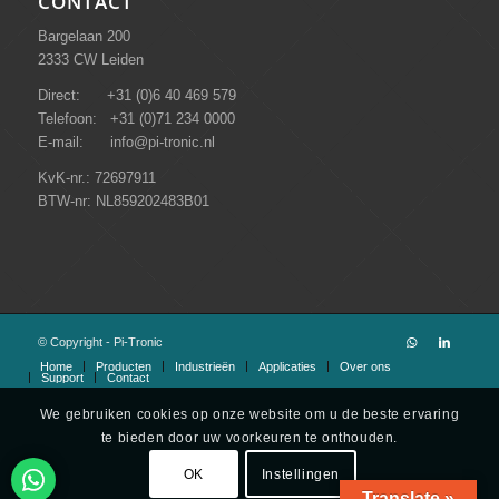
CONTACT
Bargelaan 200
2333 CW Leiden
Direct: +31 (0)6 40 469 579
Telefoon: +31 (0)71 234 0000
E-mail: info@pi-tronic.nl
KvK-nr.: 72697911
BTW-nr: NL859202483B01
© Copyright - Pi-Tronic
Home
Producten
Industrieën
Applicaties
Over ons
Support
Contact
We gebruiken cookies op onze website om u de beste ervaring
te bieden door uw voorkeuren te onthouden.
OK
Instellingen
Translate »