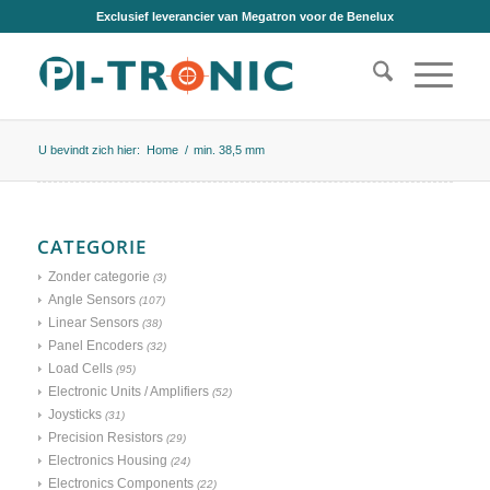
Exclusief leverancier van Megatron voor de Benelux
U bevindt zich hier:
Home
/
min. 38,5 mm
CATEGORIE
Zonder categorie
(3)
Angle Sensors
(107)
Linear Sensors
(38)
Panel Encoders
(32)
Load Cells
(95)
Electronic Units / Amplifiers
(52)
Joysticks
(31)
Precision Resistors
(29)
Electronics Housing
(24)
Electronics Components
(22)