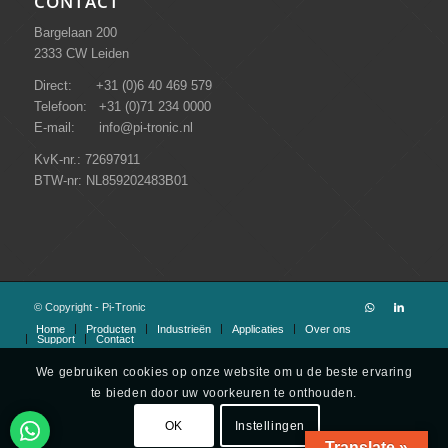
CONTACT
Bargelaan 200
2333 CW Leiden
Direct: +31 (0)6 40 469 579
Telefoon: +31 (0)71 234 0000
E-mail: info@pi-tronic.nl
KvK-nr.: 72697911
BTW-nr: NL859202483B01
© Copyright - Pi-Tronic
Home
Producten
Industrieën
Applicaties
Over ons
Support
Contact
We gebruiken cookies op onze website om u de beste ervaring
te bieden door uw voorkeuren te onthouden.
OK
Instellingen
Translate »