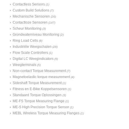
Contactless Sensors
(1)
Custom Build Solutions
(7)
Mechanische Sensoren
(26)
Contactloze Sensoren
(147)
Scheur Monitoring
(3)
Grondwaterniveau Monitoring
(2)
Ring Load Cells
(8)
Industriële Weegschalen
(28)
Flow Scale Controllers
(1)
Digital LC Weegindicators
(5)
Weegterminals
(5)
Non-contact Torque Measurement
(7)
Magnetoelastic torque measurement
(4)
Sideshaft Torque Measurement
(1)
Fitness en E-Bike Koppelsensoren
(1)
Standaard Torque Oplossingen
(3)
ME-FS Torque Measuring Flange
(1)
ME-S High Precision Torque Sensor
(1)
MEBL Wireless Torque Measuring Flanges
(1)