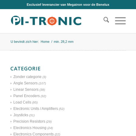
Exclusief leverancier van Megatron voor de Benelux
U bevindt zich hier:
Home
/
min. 28,2 mm
CATEGORIE
Zonder categorie
(3)
Angle Sensors
(107)
Linear Sensors
(38)
Panel Encoders
(32)
Load Cells
(95)
Electronic Units / Amplifiers
(52)
Joysticks
(31)
Precision Resistors
(29)
Electronics Housing
(24)
Electronics Components
(22)