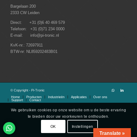
Bargelaan 200
2333 CW Leiden
Direct: +31 (0)6 40 469 579
Telefoon: +31 (0)71 234 0000
E-mail: info@pi-tronic.nl
KvK-nr.: 72697911
BTW-nr: NL859202483B01
© Copyright - Pi-Tronic
Home
Producten
Industrieën
Applicaties
Over ons
Support
Contact
We gebruiken cookies op onze website om u de beste ervaring
te bieden door uw voorkeuren te onthouden.
OK
Instellingen
Translate »