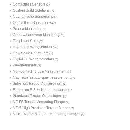
Contactless Sensors
(1)
Custom Build Solutions
(7)
Mechanische Sensoren
(26)
Contactloze Sensoren
(147)
Scheur Monitoring
(3)
Grondwaterniveau Monitoring
(2)
Ring Load Cells
(8)
Industriële Weegschalen
(28)
Flow Scale Controllers
(1)
Digital LC Weegindicators
(5)
Weegterminals
(5)
Non-contact Torque Measurement
(7)
Magnetoelastic torque measurement
(4)
Sideshaft Torque Measurement
(1)
Fitness en E-Bike Koppelsensoren
(1)
Standaard Torque Oplossingen
(3)
ME-FS Torque Measuring Flange
(1)
ME-S High Precision Torque Sensor
(1)
MEBL Wireless Torque Measuring Flanges
(1)