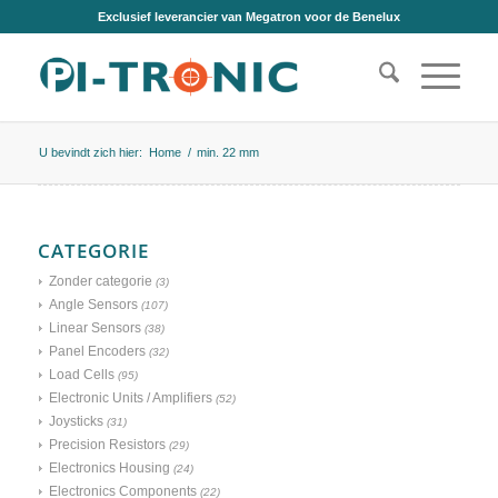
Exclusief leverancier van Megatron voor de Benelux
U bevindt zich hier:
Home
/
min. 22 mm
CATEGORIE
Zonder categorie
(3)
Angle Sensors
(107)
Linear Sensors
(38)
Panel Encoders
(32)
Load Cells
(95)
Electronic Units / Amplifiers
(52)
Joysticks
(31)
Precision Resistors
(29)
Electronics Housing
(24)
Electronics Components
(22)