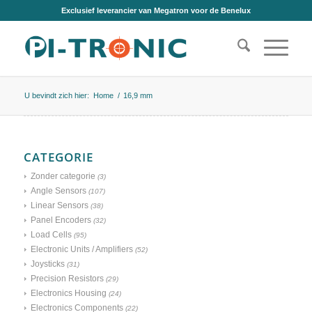
Exclusief leverancier van Megatron voor de Benelux
U bevindt zich hier:
Home
/
16,9 mm
CATEGORIE
Zonder categorie
(3)
Angle Sensors
(107)
Linear Sensors
(38)
Panel Encoders
(32)
Load Cells
(95)
Electronic Units / Amplifiers
(52)
Joysticks
(31)
Precision Resistors
(29)
Electronics Housing
(24)
Electronics Components
(22)