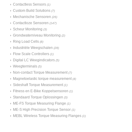
Contactless Sensors
(1)
Custom Build Solutions
(7)
Mechanische Sensoren
(26)
Contactloze Sensoren
(147)
Scheur Monitoring
(3)
Grondwaterniveau Monitoring
(2)
Ring Load Cells
(8)
Industriële Weegschalen
(28)
Flow Scale Controllers
(1)
Digital LC Weegindicators
(5)
Weegterminals
(5)
Non-contact Torque Measurement
(7)
Magnetoelastic torque measurement
(4)
Sideshaft Torque Measurement
(1)
Fitness en E-Bike Koppelsensoren
(1)
Standaard Torque Oplossingen
(3)
ME-FS Torque Measuring Flange
(1)
ME-S High Precision Torque Sensor
(1)
MEBL Wireless Torque Measuring Flanges
(1)