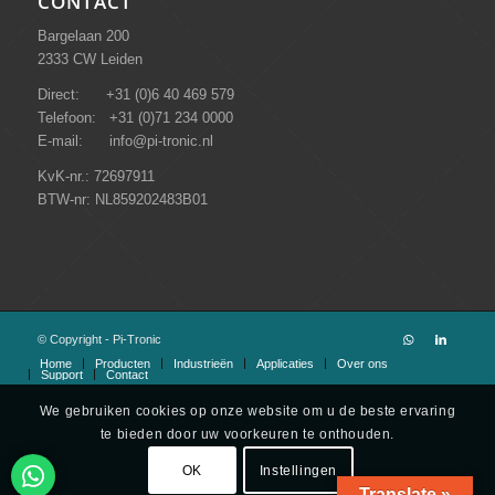
CONTACT
Bargelaan 200
2333 CW Leiden
Direct: +31 (0)6 40 469 579
Telefoon: +31 (0)71 234 0000
E-mail: info@pi-tronic.nl
KvK-nr.: 72697911
BTW-nr: NL859202483B01
© Copyright - Pi-Tronic
Home
Producten
Industrieën
Applicaties
Over ons
Support
Contact
We gebruiken cookies op onze website om u de beste ervaring
te bieden door uw voorkeuren te onthouden.
OK
Instellingen
Translate »